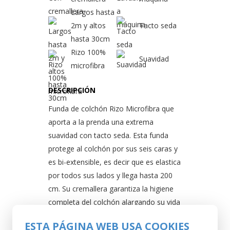
Largos hasta
2m y altos
Tacto seda
hasta 30cm
Rizo 100%
Suavidad
microfibra
DESCRIPCIÓN
Funda de colchón Rizo Microfibra que
aporta a la prenda una extrema
suavidad con tacto seda. Esta funda
protege al colchón por sus seis caras y
es bi-extensible, es decir que es elastica
por todos sus lados y llega hasta 200
cm. Su cremallera garantiza la higiene
completa del colchón alargando su vida
útil. Es lavable a maquina. Disponible en
ESTA PÁGINA WEB USA COOKIES
las siguientes medidas: 90 cm, 105 cm,