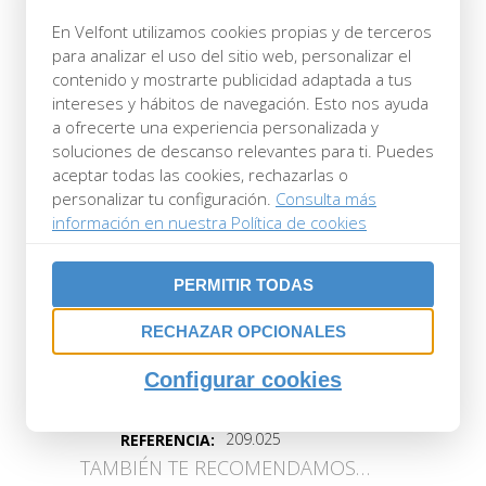
135 cm, 140 cm, 150 cm, 160 cm, 180
En Velfont utilizamos cookies propias y de terceros
cm.
para analizar el uso del sitio web, personalizar el
contenido y mostrarte publicidad adaptada a tus
intereses y hábitos de navegación. Esto nos ayuda
COMPOSICIÓN
CONDICIONES DE
a ofrecerte una experiencia personalizada y
LAVADO
100% poliéster
soluciones de descanso relevantes para ti. Puedes
aceptar todas las cookies, rechazarlas o
personalizar tu configuración.
Consulta más
información en nuestra Política de cookies
PERMITIR TODAS
RECHAZAR OPCIONALES
Configurar cookies
209.025
REFERENCIA:
TAMBIÉN TE RECOMENDAMOS…