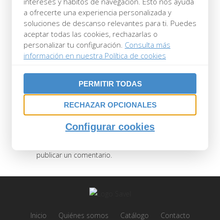
intereses y hábitos de navegación. Esto nos ayuda
SUDOR.PNG
a ofrecerte una experiencia personalizada y
soluciones de descanso relevantes para ti. Puedes
Posted at 13:17h
in
by
admin
0 Comments
aceptar todas las cookies, rechazarlas o
0
Likes
personalizar tu configuración.
Consulta más
información en nuestra Política de cookies
PERMITIR TODAS
RECHAZAR OPCIONALES
POST A COMMENT
Configurar cookies
Lo siento, debes estar
conectado
para
publicar un comentario.
Inicio
Quiénes somos
Catálogo
Contacto