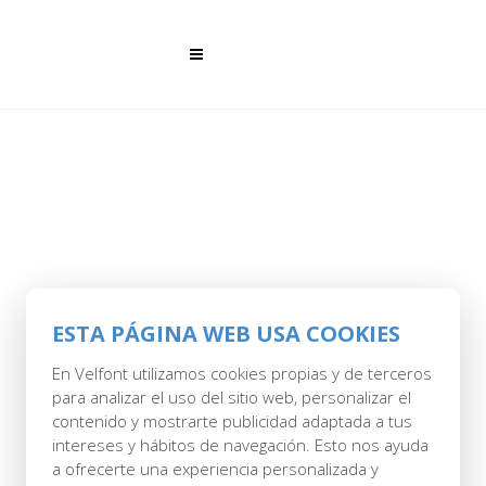
ESTA PÁGINA WEB USA COOKIES
07 JUL
NO-PLANCHA-
En Velfont utilizamos cookies propias y de terceros
para analizar el uso del sitio web, personalizar el
71.PNG
contenido y mostrarte publicidad adaptada a tus
intereses y hábitos de navegación. Esto nos ayuda
Posted at 07:24h
in
by
admin
0 Comments
a ofrecerte una experiencia personalizada y
0
Likes