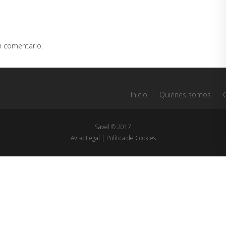
n comentario.
Inicio
Quiénes somos
Savel © 2017
Aviso Legal
|
Política de Cookies