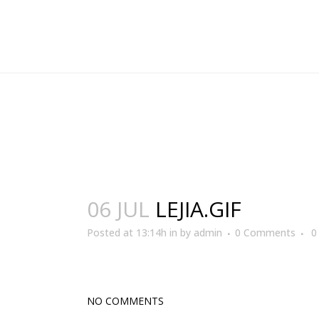
06 JUL
LEJIA.GIF
Posted at 13:14h
in
by
admin
0 Comments
0
NO COMMENTS