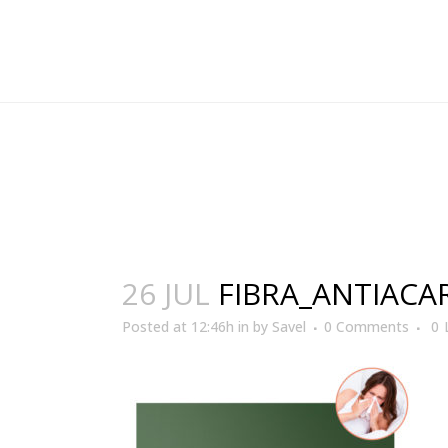
26 JUL
FIBRA_ANTIACA
Posted at 12:46h
in
by
Savel
0 Comments
0