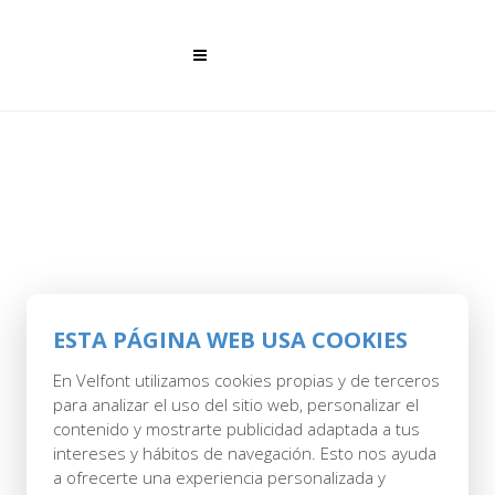
ESTA PÁGINA WEB USA COOKIES
10 ENE
ALM FIBRA
En Velfont utilizamos cookies propias y de terceros
para analizar el uso del sitio web, personalizar el
ALOE VERA
contenido y mostrarte publicidad adaptada a tus
intereses y hábitos de navegación. Esto nos ayuda
Posted at 12:37h
in
by
Savel
0 Comments
a ofrecerte una experiencia personalizada y
0
Likes