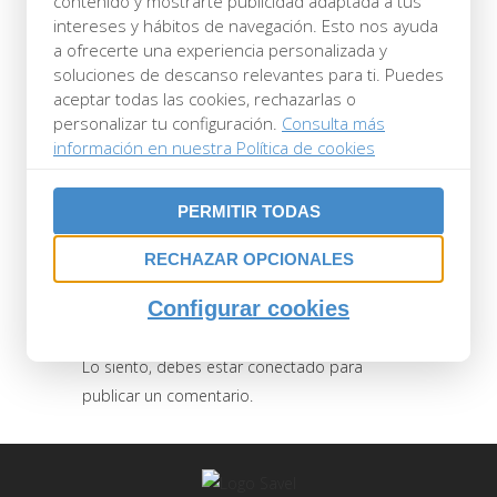
contenido y mostrarte publicidad adaptada a tus
TRANSPIRABLE
intereses y hábitos de navegación. Esto nos ayuda
a ofrecerte una experiencia personalizada y
DETALLE
soluciones de descanso relevantes para ti. Puedes
aceptar todas las cookies, rechazarlas o
Posted at 09:23h
in
by
Savel
0 Comments
personalizar tu configuración.
Consulta más
0
Likes
información en nuestra Política de cookies
PERMITIR TODAS
RECHAZAR OPCIONALES
Configurar cookies
POST A COMMENT
Lo siento, debes estar
conectado
para
publicar un comentario.