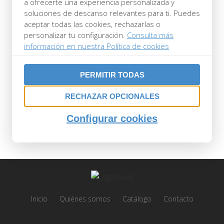
a ofrecerte una experiencia personalizada y
Posted at 09:30h
in
by
Savel
0 Comments
soluciones de descanso relevantes para ti. Puedes
0
Likes
aceptar todas las cookies, rechazarlas o
personalizar tu configuración.
Consulta más
información en nuestra Política de cookies
PERMITIR TODAS
RECHAZAR OPCIONALES
POST A COMMENT
Configurar cookies
Lo siento, debes estar
conectado
para
publicar un comentario.
Inicio
Quiénes somos
Catálogo
Contacto