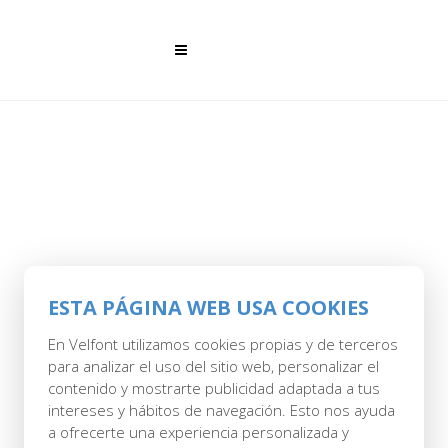
ESTA PÁGINA WEB USA COOKIES
28 MAR
CUADRANTE
En Velfont utilizamos cookies propias y de terceros
para analizar el uso del sitio web, personalizar el
BASIC PACK
contenido y mostrarte publicidad adaptada a tus
intereses y hábitos de navegación. Esto nos ayuda
Posted at 10:04h
in
by
Savel
0 Comments
a ofrecerte una experiencia personalizada y
0
Likes