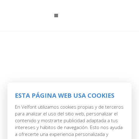
ESTA PÁGINA WEB USA COOKIES
28 MAR
CAMA
En Velfont utilizamos cookies propias y de terceros
para analizar el uso del sitio web, personalizar el
GRANATE
contenido y mostrarte publicidad adaptada a tus
intereses y hábitos de navegación. Esto nos ayuda
Posted at 10:59h
in
by
Savel
0 Comments
a ofrecerte una experiencia personalizada y
0
Likes