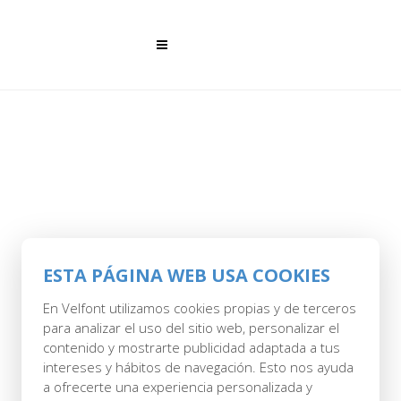
ESTA PÁGINA WEB USA COOKIES
28 MAR
EDREDON
En Velfont utilizamos cookies propias y de terceros
para analizar el uso del sitio web, personalizar el
NORDICO BICOLOR
contenido y mostrarte publicidad adaptada a tus
intereses y hábitos de navegación. Esto nos ayuda
Posted at 11:02h
in
by
Savel
0 Comments
a ofrecerte una experiencia personalizada y
0
Likes